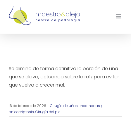
Saltar
al
contenido
¿En qué consiste la cirugía de la uña
encarnada?
Se elimina de forma definitiva la porción de uña
que se clava, actuando sobre la raíz para evitar
que vuelva a crecer mal.
16 de febrero de 2026
|
Cirugía de uñas encarnadas /
onicocriptosis
,
Cirugía del pie