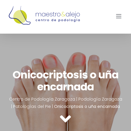
Saltar
al
contenido
Onicocriptosis o uña
encarnada
Centro de Podología Zaragoza
|
Podología Zaragoza
|
Patologías del Pie
|
Onicocriptosis o uña encarnada