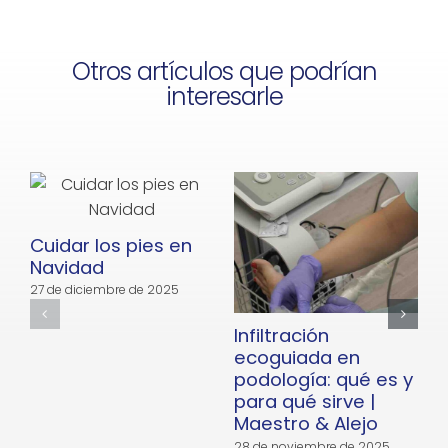
Otros artículos que podrían
interesarle
Cuidar los pies en
Navidad
27 de diciembre de 2025
Infiltración
E
ecoguiada en
podología: qué es y
para qué sirve |
Maestro & Alejo
28 de noviembre de 2025
2