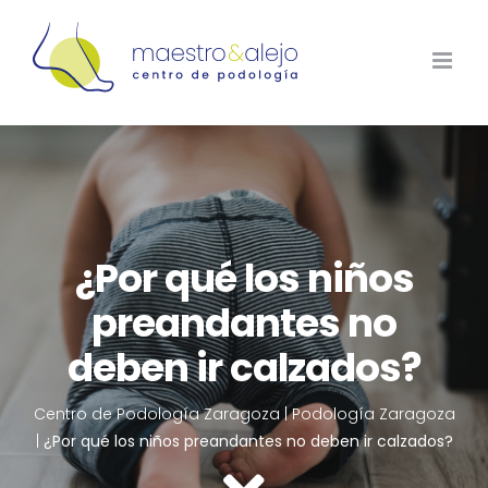
Saltar
al
contenido
¿Por qué los niños
preandantes no
deben ir calzados?
Centro de Podología Zaragoza
|
Podología Zaragoza
|
¿Por qué los niños preandantes no deben ir calzados?