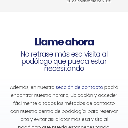
28 de noviembre de 2025
2
Llame ahora
No retrase más esa visita al
podólogo que pueda estar
necesitando
Además, en nuestra
sección de contacto
podrá
encontrar nuestro horario, ubicación y acceder
fácilmente a todos los métodos de contacto
con nuestro
centro de podología
, para reservar
cita y evitar así dilatar más esa visita al
podólogo
que pueda estar necesitando.