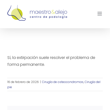
Saltar
al
contenido
¿La cirugía del osteocondroma es
definitiva?
Sí, la extirpación suele resolver el problema de
forma permanente.
16 de febrero de 2026
|
Cirugía de osteocondromas
,
Cirugía del
pie