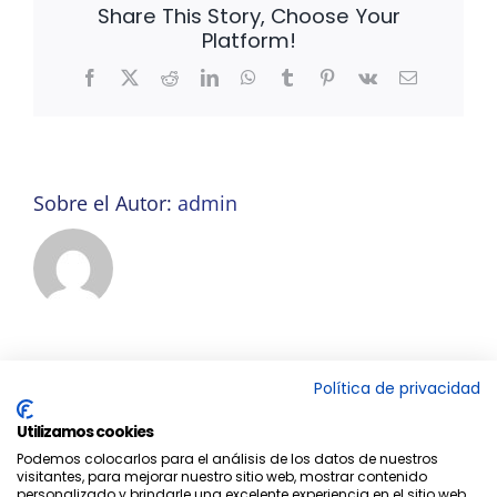
Share This Story, Choose Your
Platform!
Facebook
X
Reddit
LinkedIn
WhatsApp
Tumblr
Pinterest
Vk
Correo
electrónico
Sobre el Autor:
admin
Política de privacidad
Utilizamos cookies
Podemos colocarlos para el análisis de los datos de nuestros
visitantes, para mejorar nuestro sitio web, mostrar contenido
personalizado y brindarle una excelente experiencia en el sitio web.