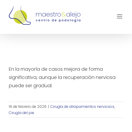
Saltar
al
contenido
¿La cirugía elimina completamente los
síntomas de atrapamientos nerviosos?
En la mayoría de casos mejora de forma
significativa, aunque la recuperación nerviosa
puede ser gradual.
16 de febrero de 2026
|
Cirugía de atrapamientos nerviosos
,
Cirugía del pie