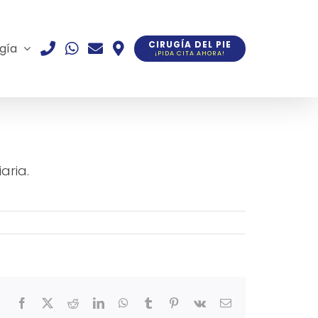
CIRUGÍA DEL PIE
gía
¡PIDA CITA AHORA!
aria.
Facebook
X
Reddit
LinkedIn
WhatsApp
Tumblr
Pinterest
Vk
Correo
electrónico