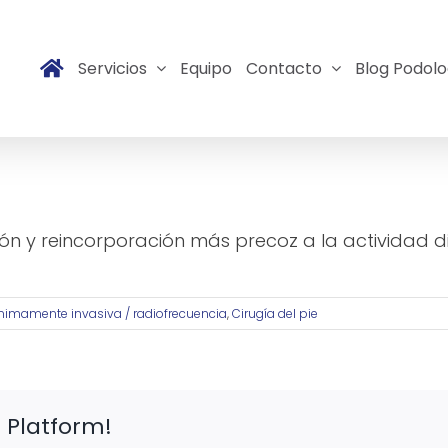
Servicios
Equipo
Contacto
Blog Podolo
 que con cirugía abierta?
n y reincorporación más precoz a la actividad di
nimamente invasiva / radiofrecuencia
,
Cirugía del pie
 Platform!