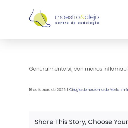
Saltar
al
contenido
¿La recuperación es más rápida
Generalmente sí, con menos inflamació
16 de febrero de 2026
|
Cirugía de neuroma de Morton mí
Share This Story, Choose Your