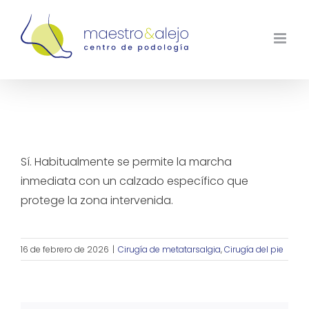
Saltar
al
contenido
¿Se puede caminar después de una
intervención de metatarsalgia?
Sí. Habitualmente se permite la marcha
inmediata con un calzado específico que
protege la zona intervenida.
16 de febrero de 2026
|
Cirugía de metatarsalgia
,
Cirugía del pie