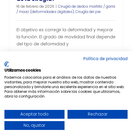
16 de febrero de 2026
|
Cirugía de dedos martillo / garra
/ mazo (deformidades digitales)
,
Cirugía del pie
El objetivo es corregir la deformidad y mejorar
la función. El grado de movilidad final depende
del tipo de deformidad y
Leer más
Política de privacidad
Utilizamos cookies
Podemos colocarlos para el análisis de los datos de nuestros
visitantes, para mejorar nuestro sitio web, mostrar contenido
personalizado y brindarle una excelente experiencia en el sitio web.
Para obtener más información sobre las cookies que utilizamos,
abra la configuración.
© 2022 Maestro & Alejo |
WEB & SEO by
ZILON
|
Aviso Legal
|
Aceptar todo
Rechazar
Privacidad
|
Cookies
No, ajustar
Facebook
Instagram
Correo
electrónico