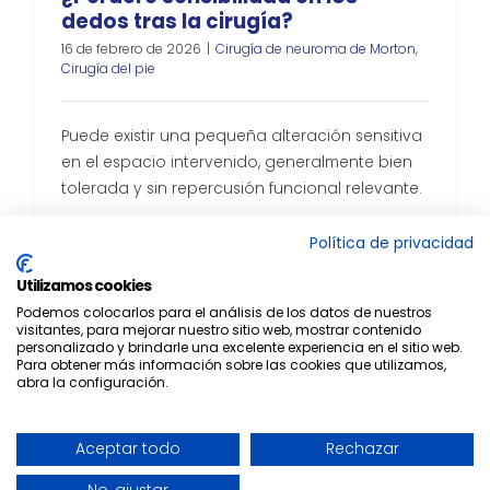
dedos tras la cirugía?
16 de febrero de 2026
|
Cirugía de neuroma de Morton
,
Cirugía del pie
Puede existir una pequeña alteración sensitiva
en el espacio intervenido, generalmente bien
tolerada y sin repercusión funcional relevante.
Leer más
Política de privacidad
Utilizamos cookies
Podemos colocarlos para el análisis de los datos de nuestros
visitantes, para mejorar nuestro sitio web, mostrar contenido
personalizado y brindarle una excelente experiencia en el sitio web.
Para obtener más información sobre las cookies que utilizamos,
abra la configuración.
© 2022 Maestro & Alejo |
WEB & SEO by
ZILON
|
Aviso Legal
|
Aceptar todo
Rechazar
Privacidad
|
Cookies